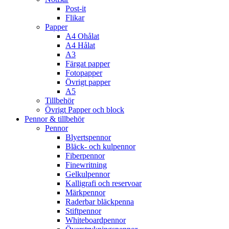
Post-it
Flikar
Papper
A4 Ohålat
A4 Hålat
A3
Färgat papper
Fotopapper
Övrigt papper
A5
Tillbehör
Övrigt Papper och block
Pennor & tillbehör
Pennor
Blyertspennor
Bläck- och kulpennor
Fiberpennor
Finewritning
Gelkulpennor
Kalligrafi och reservoar
Märkpennor
Raderbar bläckpenna
Stiftpennor
Whiteboardpennor