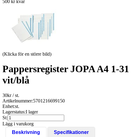
500 kr kvar
(Klicka för en större bild)
Pappersregister JOPA A4 1-31
vit/blå
30
kr
/ st.
Artikelnummer:
5701216699150
Enhet:
st.
Lagerstatus:
I lager
St:
Lägg i varukorg
Beskrivning
Specifikationer