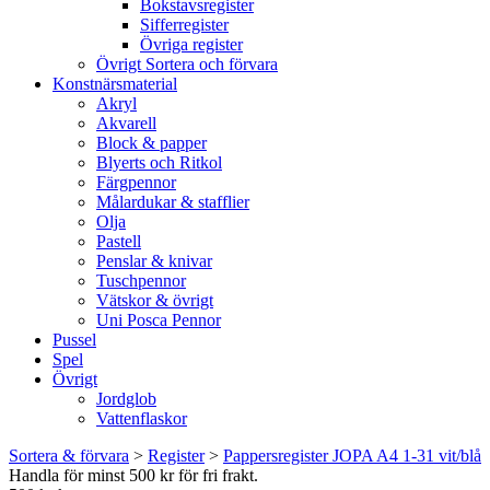
Bokstavsregister
Sifferregister
Övriga register
Övrigt Sortera och förvara
Konstnärsmaterial
Akryl
Akvarell
Block & papper
Blyerts och Ritkol
Färgpennor
Målardukar & stafflier
Olja
Pastell
Penslar & knivar
Tuschpennor
Vätskor & övrigt
Uni Posca Pennor
Pussel
Spel
Övrigt
Jordglob
Vattenflaskor
Sortera & förvara
>
Register
>
Pappersregister JOPA A4 1-31 vit/blå
Handla för minst 500 kr för fri frakt.