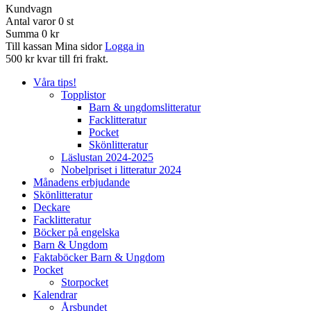
Kundvagn
Antal varor
0
st
Summa
0 kr
Till kassan
Mina sidor
Logga in
500 kr kvar till fri frakt.
Våra tips!
Topplistor
Barn & ungdomslitteratur
Facklitteratur
Pocket
Skönlitteratur
Läslustan 2024-2025
Nobelpriset i litteratur 2024
Månadens erbjudande
Skönlitteratur
Deckare
Facklitteratur
Böcker på engelska
Barn & Ungdom
Faktaböcker Barn & Ungdom
Pocket
Storpocket
Kalendrar
Årsbundet