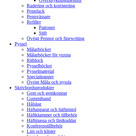
Överstrykningspennor
Radering och korrigering
Pennfack
Pennvässare
Refiller
Patroner
Stift
Övrigt Pennor och finewriting
Pyssel
Målarböcker
Målarböcker för vuxna
Ritblock
Pysselböcker
Pysselmaterial
Specialpapper
Övrigt Måla och pyssla
Skrivbordsprodukter
Gem och gemkoppar
Gummiband
Hålslag
Häftapparat och häftpistol
Häftklammer och tillbehör
Häftmassa och fästkuddar
Konferenstillbehör
Lim och klister