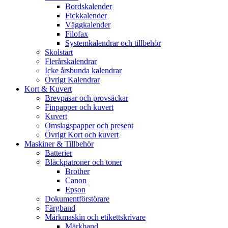
Bordskalender
Fickkalender
Väggkalender
Filofax
Systemkalendrar och tillbehör
Skolstart
Flerårskalendrar
Icke årsbunda kalendrar
Övrigt Kalendrar
Kort & Kuvert
Brevpåsar och provsäckar
Finpapper och kuvert
Kuvert
Omslagspapper och present
Övrigt Kort och kuvert
Maskiner & Tillbehör
Batterier
Bläckpatroner och toner
Brother
Canon
Epson
Dokumentförstörare
Färgband
Märkmaskin och etikettskrivare
Märkband