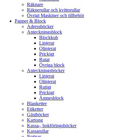
Räknare
Räknerullar och kvittorullar
Övrigt Maskiner och tillbehör
Papper & Block
Adressböcker
Anteckningsblock
Blockkub
Linjerat
Olinjerat
Prickigt
Rutat
Övriga block
Anteckningsböcker
Linjerat
Olinjerat
Rutigt
Prickigt
Ämnesblock
Blanketter
Etiketter
Gästböcker
Kartong
Kassa-, bokföringsböcker
Kassarullar
Notisar