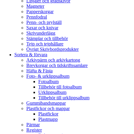
Linjaler och gradskivor
Magneter
Papperskorgar
Pennfodral
Penn- och prylställ
Saxar och knivar
Skrivunderlägg
Stämplar och tillbehör
Tejp och tejphållare
Övrigt Skrivbordsprodukter
Sortera & förvara
Arkivpärm och arkivkartong
Brevkorgar och tidskriftssamlare
Häfta & Fästa
Foto- & urklippsalbum
Fotoalbum
Tillbehör till fotoalbum
Urklippsalbum
Tillbehör till urklippsalbum
Gummibandsmappar
Plastfickor och mappar
Plastfickor
Plastmapp
Pärmar
Register