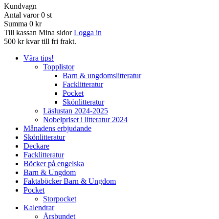
Kundvagn
Antal varor
0
st
Summa
0 kr
Till kassan
Mina sidor
Logga in
500 kr kvar till fri frakt.
Våra tips!
Topplistor
Barn & ungdomslitteratur
Facklitteratur
Pocket
Skönlitteratur
Läslustan 2024-2025
Nobelpriset i litteratur 2024
Månadens erbjudande
Skönlitteratur
Deckare
Facklitteratur
Böcker på engelska
Barn & Ungdom
Faktaböcker Barn & Ungdom
Pocket
Storpocket
Kalendrar
Årsbundet