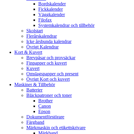
Bordskalender
Fickkalender
Väggkalender
Filofax
Systemkalendrar och tillbehör
Skolstart
Flerårskalendrar
Icke årsbunda kalendrar
Övrigt Kalendrar
Kort & Kuvert
Brevpåsar och provsäckar
Finpapper och kuvert
Kuvert
Omslagspapper och present
Övrigt Kort och kuvert
Maskiner & Tillbehör
Batterier
Bläckpatroner och toner
Brother
Canon
Epson
Dokumentförstörare
Färgband
Märkmaskin och etikettskrivare
Märkband