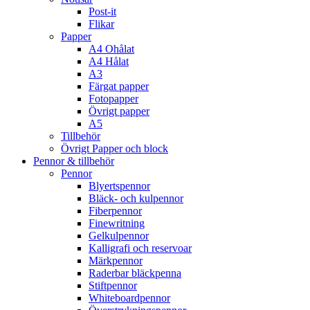
Post-it
Flikar
Papper
A4 Ohålat
A4 Hålat
A3
Färgat papper
Fotopapper
Övrigt papper
A5
Tillbehör
Övrigt Papper och block
Pennor & tillbehör
Pennor
Blyertspennor
Bläck- och kulpennor
Fiberpennor
Finewritning
Gelkulpennor
Kalligrafi och reservoar
Märkpennor
Raderbar bläckpenna
Stiftpennor
Whiteboardpennor