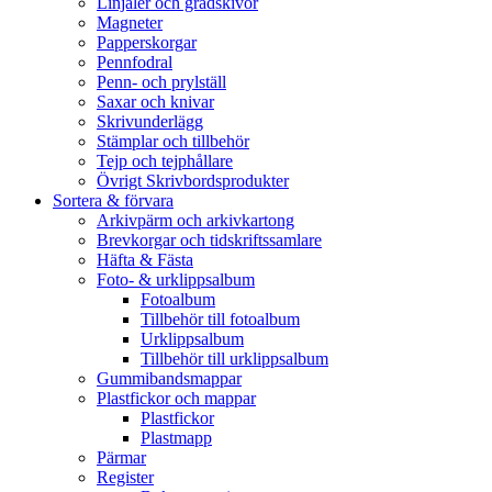
Linjaler och gradskivor
Magneter
Papperskorgar
Pennfodral
Penn- och prylställ
Saxar och knivar
Skrivunderlägg
Stämplar och tillbehör
Tejp och tejphållare
Övrigt Skrivbordsprodukter
Sortera & förvara
Arkivpärm och arkivkartong
Brevkorgar och tidskriftssamlare
Häfta & Fästa
Foto- & urklippsalbum
Fotoalbum
Tillbehör till fotoalbum
Urklippsalbum
Tillbehör till urklippsalbum
Gummibandsmappar
Plastfickor och mappar
Plastfickor
Plastmapp
Pärmar
Register