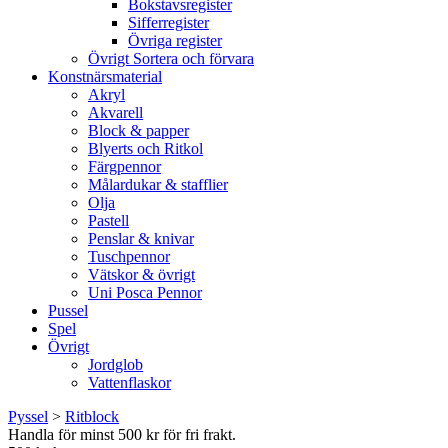
Bokstavsregister
Sifferregister
Övriga register
Övrigt Sortera och förvara
Konstnärsmaterial
Akryl
Akvarell
Block & papper
Blyerts och Ritkol
Färgpennor
Målardukar & stafflier
Olja
Pastell
Penslar & knivar
Tuschpennor
Vätskor & övrigt
Uni Posca Pennor
Pussel
Spel
Övrigt
Jordglob
Vattenflaskor
Pyssel
>
Ritblock
Handla för minst 500 kr för fri frakt.