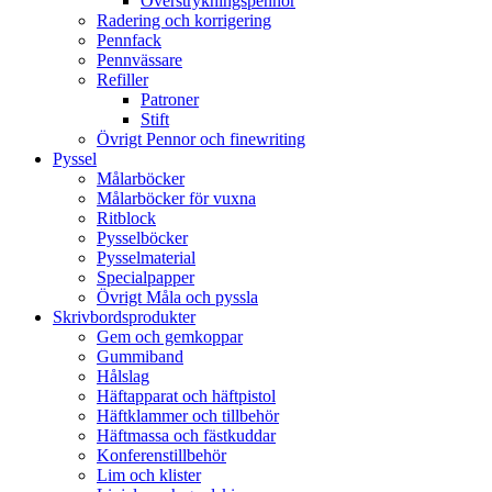
Överstrykningspennor
Radering och korrigering
Pennfack
Pennvässare
Refiller
Patroner
Stift
Övrigt Pennor och finewriting
Pyssel
Målarböcker
Målarböcker för vuxna
Ritblock
Pysselböcker
Pysselmaterial
Specialpapper
Övrigt Måla och pyssla
Skrivbordsprodukter
Gem och gemkoppar
Gummiband
Hålslag
Häftapparat och häftpistol
Häftklammer och tillbehör
Häftmassa och fästkuddar
Konferenstillbehör
Lim och klister