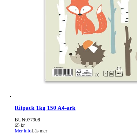
Ritpack 1kg 150 A4-ark
BUN977908
65 kr
Mer info
Läs mer