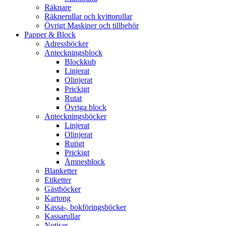
Räknare
Räknerullar och kvittorullar
Övrigt Maskiner och tillbehör
Papper & Block
Adressböcker
Anteckningsblock
Blockkub
Linjerat
Olinjerat
Prickigt
Rutat
Övriga block
Anteckningsböcker
Linjerat
Olinjerat
Rutigt
Prickigt
Ämnesblock
Blanketter
Etiketter
Gästböcker
Kartong
Kassa-, bokföringsböcker
Kassarullar
Notisar