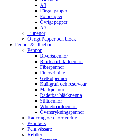
A3
Färgat papper
Fotopapper
Övrigt papper
A5
Tillbehör
Övrigt Papper och block
Pennor & tillbehör
Pennor
Blyertspennor
Bläck- och kulpennor
Fiberpennor
Finewritning
Gelkulpennor
Kalligrafi och reservoar
Märkpennor
Raderbar bläckpenna
Stiftpennor
Whiteboardpennor
Överstrykningspennor
Radering och korrigering
Pennfack
Pennvässare
Refiller