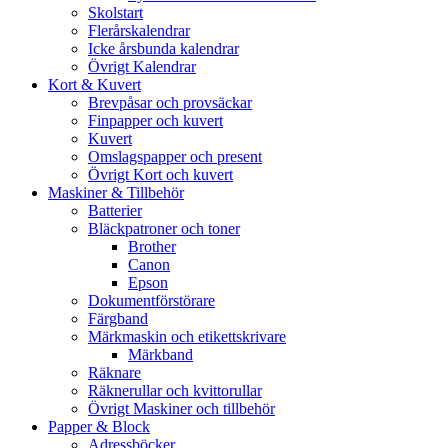
Skolstart
Flerårskalendrar
Icke årsbunda kalendrar
Övrigt Kalendrar
Kort & Kuvert
Brevpåsar och provsäckar
Finpapper och kuvert
Kuvert
Omslagspapper och present
Övrigt Kort och kuvert
Maskiner & Tillbehör
Batterier
Bläckpatroner och toner
Brother
Canon
Epson
Dokumentförstörare
Färgband
Märkmaskin och etikettskrivare
Märkband
Räknare
Räknerullar och kvittorullar
Övrigt Maskiner och tillbehör
Papper & Block
Adressböcker