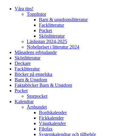
Våra tips!
Topplistor
Barn & ungdomslitteratur
Facklitteratur
Pocket
Skönlitteratur
Läslustan 2024-2025
Nobelpriset i litteratur 2024
Månadens erbjudande
Skönlitteratur
Deckare
Facklitteratur
Böcker på engelska
Barn & Ungdom
Faktaböcker Barn & Ungdom
Pocket
Storpocket
Kalendrar
Årsbundet
Bordskalender
Fickkalender
Väggkalender
Filofax
Systemkalendrar och tillbehör