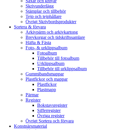
Saxar och knivar
Skrivunderlägg
Stämplar och tillbehör
Tejp och tejphållare
Övrigt Skrivbordsprodukter
Sortera & förvara
Arkivpärm och arkivkartong
Brevkorgar och tidskriftssamlare
Häfta & Fästa
Foto- & urklippsalbum
Fotoalbum
Tillbehör till fotoalbum
Urklippsalbum
Tillbehör till urklippsalbum
Gummibandsmappar
Plastfickor och mappar
Plastfickor
Plastmapp
Pärmar
Register
Bokstavsregister
Sifferregister
Övriga register
Övrigt Sortera och förvara
Konstnärsmaterial