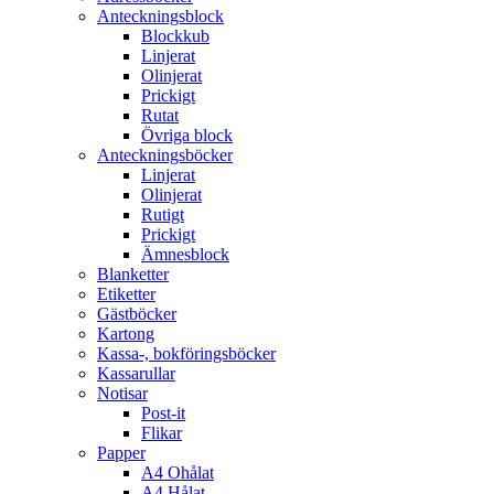
Anteckningsblock
Blockkub
Linjerat
Olinjerat
Prickigt
Rutat
Övriga block
Anteckningsböcker
Linjerat
Olinjerat
Rutigt
Prickigt
Ämnesblock
Blanketter
Etiketter
Gästböcker
Kartong
Kassa-, bokföringsböcker
Kassarullar
Notisar
Post-it
Flikar
Papper
A4 Ohålat
A4 Hålat