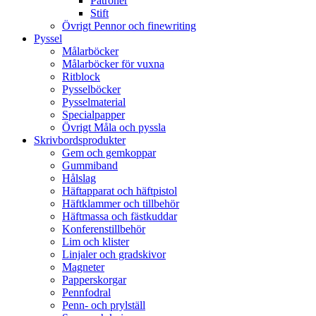
Patroner
Stift
Övrigt Pennor och finewriting
Pyssel
Målarböcker
Målarböcker för vuxna
Ritblock
Pysselböcker
Pysselmaterial
Specialpapper
Övrigt Måla och pyssla
Skrivbordsprodukter
Gem och gemkoppar
Gummiband
Hålslag
Häftapparat och häftpistol
Häftklammer och tillbehör
Häftmassa och fästkuddar
Konferenstillbehör
Lim och klister
Linjaler och gradskivor
Magneter
Papperskorgar
Pennfodral
Penn- och prylställ