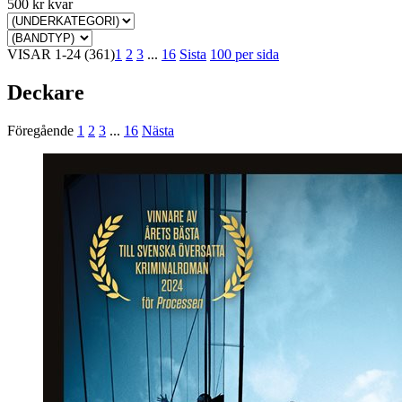
500 kr kvar
VISAR
1-24
(361)
1
2
3
...
16
Sista
100 per sida
Deckare
Föregående
1
2
3
...
16
Nästa