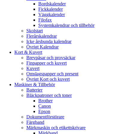
Bordskalender
Fickkalender
Väggkalender
Filofax
Systemkalendrar och tillbehör
Skolstart
Flerårskalendrar
Icke årsbunda kalendrar
Övrigt Kalendrar
Kort & Kuvert
Brevpåsar och provsäckar
Finpapper och kuvert
Kuvert
Omslagspapper och present
Övrigt Kort och kuvert
Maskiner & Tillbehör
Batterier
Bläckpatroner och toner
Brother
Canon
Epson
Dokumentförstörare
Färgband
Märkmaskin och etikettskrivare
Märkband