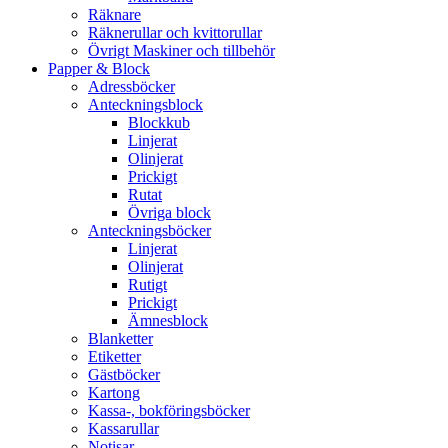
Räknare
Räknerullar och kvittorullar
Övrigt Maskiner och tillbehör
Papper & Block
Adressböcker
Anteckningsblock
Blockkub
Linjerat
Olinjerat
Prickigt
Rutat
Övriga block
Anteckningsböcker
Linjerat
Olinjerat
Rutigt
Prickigt
Ämnesblock
Blanketter
Etiketter
Gästböcker
Kartong
Kassa-, bokföringsböcker
Kassarullar
Notisar