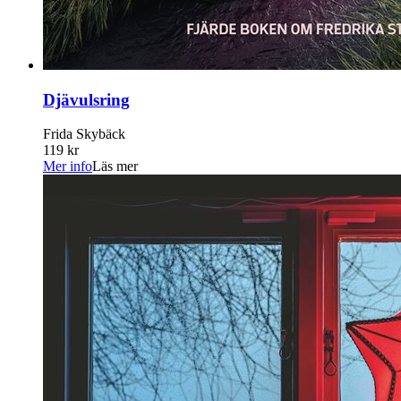
Djävulsring
Frida Skybäck
119 kr
Mer info
Läs mer