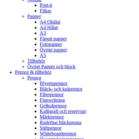
Post-it
Flikar
Papper
A4 Ohålat
A4 Hålat
A3
Färgat papper
Fotopapper
Övrigt papper
A5
Tillbehör
Övrigt Papper och block
Pennor & tillbehör
Pennor
Blyertspennor
Bläck- och kulpennor
Fiberpennor
Finewritning
Gelkulpennor
Kalligrafi och reservoar
Märkpennor
Raderbar bläckpenna
Stiftpennor
Whiteboardpennor