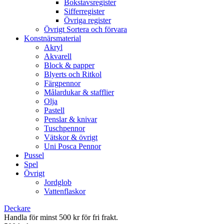
Bokstavsregister
Sifferregister
Övriga register
Övrigt Sortera och förvara
Konstnärsmaterial
Akryl
Akvarell
Block & papper
Blyerts och Ritkol
Färgpennor
Målardukar & stafflier
Olja
Pastell
Penslar & knivar
Tuschpennor
Vätskor & övrigt
Uni Posca Pennor
Pussel
Spel
Övrigt
Jordglob
Vattenflaskor
Deckare
Handla för minst 500 kr för fri frakt.