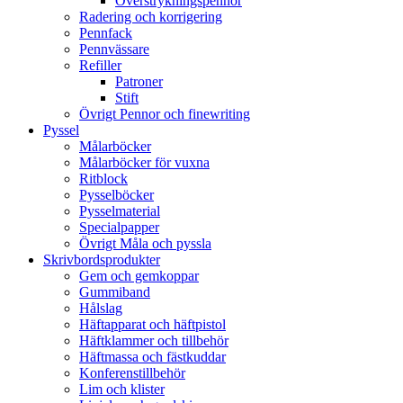
Överstrykningspennor
Radering och korrigering
Pennfack
Pennvässare
Refiller
Patroner
Stift
Övrigt Pennor och finewriting
Pyssel
Målarböcker
Målarböcker för vuxna
Ritblock
Pysselböcker
Pysselmaterial
Specialpapper
Övrigt Måla och pyssla
Skrivbordsprodukter
Gem och gemkoppar
Gummiband
Hålslag
Häftapparat och häftpistol
Häftklammer och tillbehör
Häftmassa och fästkuddar
Konferenstillbehör
Lim och klister