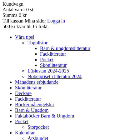
Kundvagn
Antal varor
0
st
Summa
0 kr
Till kassan
Mina sidor
Logga in
500 kr kvar till fri frakt.
Våra tips!
Topplistor
Barn & ungdomslitteratur
Facklitteratur
Pocket
Skönlitteratur
Läslustan 2024-2025
Nobelpriset i litteratur 2024
Månadens erbjudande
Skönlitteratur
Deckare
Facklitteratur
Böcker på engelska
Barn & Ungdom
Faktaböcker Barn & Ungdom
Pocket
Storpocket
Kalendrar
Årsbundet