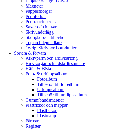
Linjaler och gradskivor
Magneter
Papperskorgar
Pennfodral
Penn- och prylställ
Saxar och knivar
Skrivunderlägg
Stämplar och tillbehör
Tejp och tejphållare
Övrigt Skrivbordsprodukter
Sortera & förvara
Arkivpärm och arkivkartong
Brevkorgar och tidskriftssamlare
Häfta & Fästa
Foto- & urklippsalbum
Fotoalbum
Tillbehör till fotoalbum
Urklippsalbum
Tillbehör till urklippsalbum
Gummibandsmappar
Plastfickor och mappar
Plastfickor
Plastmapp
Pärmar
Register