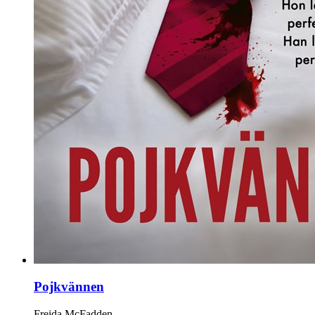
Pojkvännen
Freida McFadden