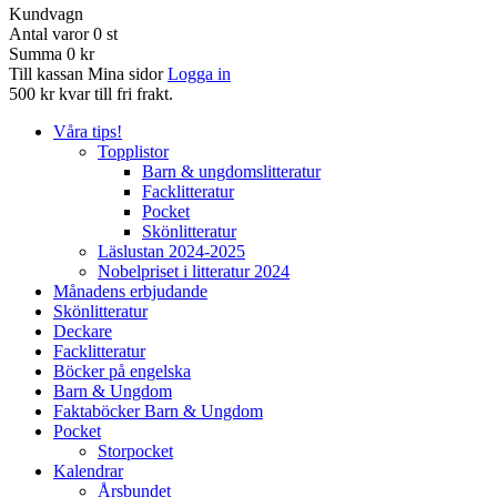
Kundvagn
Antal varor
0
st
Summa
0 kr
Till kassan
Mina sidor
Logga in
500 kr kvar till fri frakt.
Våra tips!
Topplistor
Barn & ungdomslitteratur
Facklitteratur
Pocket
Skönlitteratur
Läslustan 2024-2025
Nobelpriset i litteratur 2024
Månadens erbjudande
Skönlitteratur
Deckare
Facklitteratur
Böcker på engelska
Barn & Ungdom
Faktaböcker Barn & Ungdom
Pocket
Storpocket
Kalendrar
Årsbundet