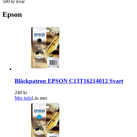
500 kr kvar
Epson
Bläckpatron EPSON C13T16214012 Svart
249 kr
Mer info
Läs mer