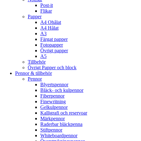
Post-it
Flikar
Papper
A4 Ohålat
A4 Hålat
A3
Färgat papper
Fotopapper
Övrigt papper
A5
Tillbehör
Övrigt Papper och block
Pennor & tillbehör
Pennor
Blyertspennor
Bläck- och kulpennor
Fiberpennor
Finewritning
Gelkulpennor
Kalligrafi och reservoar
Märkpennor
Raderbar bläckpenna
Stiftpennor
Whiteboardpennor