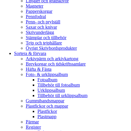
Linjaler och gradskivor
Magneter
Papperskorgar
Pennfodral
Penn- och prylställ
Saxar och knivar
Skrivunderlägg
Stämplar och tillbehör
Tejp och tejphållare
Övrigt Skrivbordsprodukter
Sortera & förvara
Arkivpärm och arkivkartong
Brevkorgar och tidskriftssamlare
Häfta & Fästa
Foto- & urklippsalbum
Fotoalbum
Tillbehör till fotoalbum
Urklippsalbum
Tillbehör till urklippsalbum
Gummibandsmappar
Plastfickor och mappar
Plastfickor
Plastmapp
Pärmar
Register