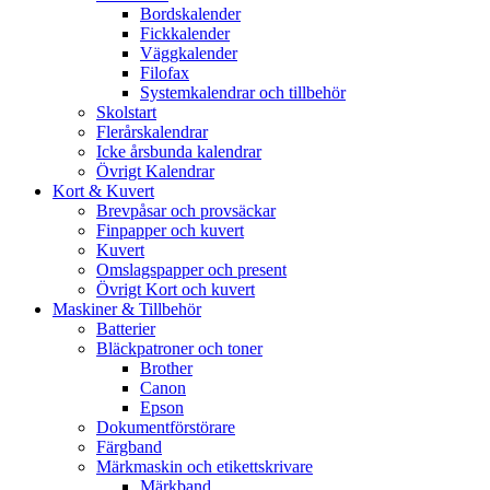
Bordskalender
Fickkalender
Väggkalender
Filofax
Systemkalendrar och tillbehör
Skolstart
Flerårskalendrar
Icke årsbunda kalendrar
Övrigt Kalendrar
Kort & Kuvert
Brevpåsar och provsäckar
Finpapper och kuvert
Kuvert
Omslagspapper och present
Övrigt Kort och kuvert
Maskiner & Tillbehör
Batterier
Bläckpatroner och toner
Brother
Canon
Epson
Dokumentförstörare
Färgband
Märkmaskin och etikettskrivare
Märkband