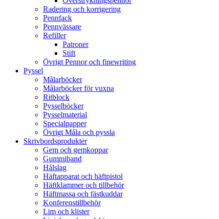
Överstrykningspennor
Radering och korrigering
Pennfack
Pennvässare
Refiller
Patroner
Stift
Övrigt Pennor och finewriting
Pyssel
Målarböcker
Målarböcker för vuxna
Ritblock
Pysselböcker
Pysselmaterial
Specialpapper
Övrigt Måla och pyssla
Skrivbordsprodukter
Gem och gemkoppar
Gummiband
Hålslag
Häftapparat och häftpistol
Häftklammer och tillbehör
Häftmassa och fästkuddar
Konferenstillbehör
Lim och klister