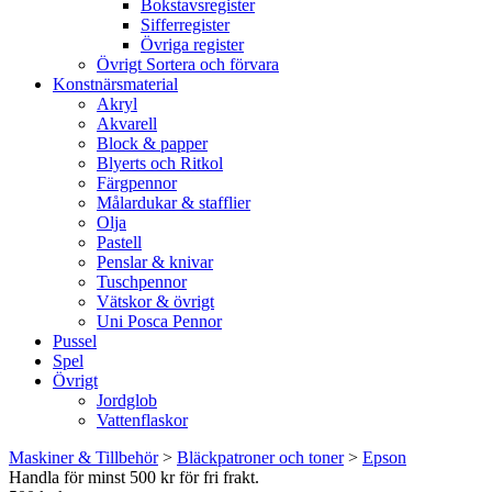
Bokstavsregister
Sifferregister
Övriga register
Övrigt Sortera och förvara
Konstnärsmaterial
Akryl
Akvarell
Block & papper
Blyerts och Ritkol
Färgpennor
Målardukar & stafflier
Olja
Pastell
Penslar & knivar
Tuschpennor
Vätskor & övrigt
Uni Posca Pennor
Pussel
Spel
Övrigt
Jordglob
Vattenflaskor
Maskiner & Tillbehör
>
Bläckpatroner och toner
>
Epson
Handla för minst 500 kr för fri frakt.