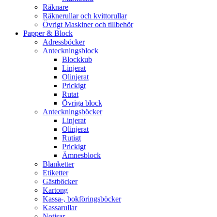
Räknare
Räknerullar och kvittorullar
Övrigt Maskiner och tillbehör
Papper & Block
Adressböcker
Anteckningsblock
Blockkub
Linjerat
Olinjerat
Prickigt
Rutat
Övriga block
Anteckningsböcker
Linjerat
Olinjerat
Rutigt
Prickigt
Ämnesblock
Blanketter
Etiketter
Gästböcker
Kartong
Kassa-, bokföringsböcker
Kassarullar
Notisar