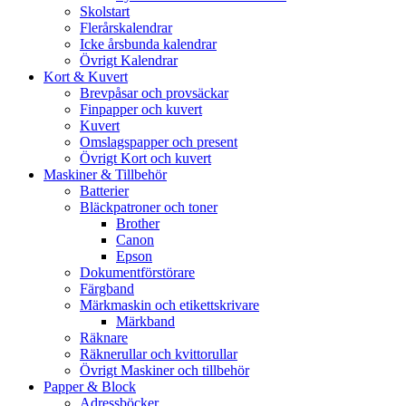
Skolstart
Flerårskalendrar
Icke årsbunda kalendrar
Övrigt Kalendrar
Kort & Kuvert
Brevpåsar och provsäckar
Finpapper och kuvert
Kuvert
Omslagspapper och present
Övrigt Kort och kuvert
Maskiner & Tillbehör
Batterier
Bläckpatroner och toner
Brother
Canon
Epson
Dokumentförstörare
Färgband
Märkmaskin och etikettskrivare
Märkband
Räknare
Räknerullar och kvittorullar
Övrigt Maskiner och tillbehör
Papper & Block
Adressböcker