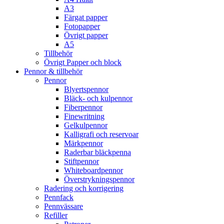
A3
Färgat papper
Fotopapper
Övrigt papper
A5
Tillbehör
Övrigt Papper och block
Pennor & tillbehör
Pennor
Blyertspennor
Bläck- och kulpennor
Fiberpennor
Finewritning
Gelkulpennor
Kalligrafi och reservoar
Märkpennor
Raderbar bläckpenna
Stiftpennor
Whiteboardpennor
Överstrykningspennor
Radering och korrigering
Pennfack
Pennvässare
Refiller