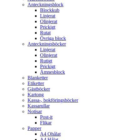
Anteckningsblock
Blockkub
Linjerat
Olinjerat
Prickigt
Rutat
Övriga block
Anteckningsböcker
Linjerat
Olinjerat
Rutigt
Prickigt
Ämnesblock
Blanketter
Etiketter
Gästböcker
Kartong
Kassa-, bokföringsböcker
Kassarullar
Notisar
Post-it
Flikar
Papper
A4 Ohålat
A4 Hålat