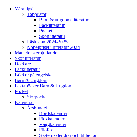
Våra tips!
Topplistor
Barn & ungdomslitteratur
Facklitteratur
Pocket
Skönlitteratur
Läslustan 2024-2025
Nobelpriset i litteratur 2024
Månadens erbjudande
Skönlitteratur
Deckare
Facklitteratur
Böcker på engelska
Barn & Ungdom
Faktaböcker Barn & Ungdom
Pocket
Storpocket
Kalendrar
Årsbundet
Bordskalender
Fickkalender
Väggkalender
Filofax
Systemkalendrar och tillbehör