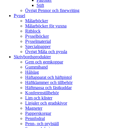
Patroner
Stift
Övrigt Pennor och finewriting
Pyssel
Målarböcker
Målarböcker för vuxna
Ritblock
Pysselböcker
Pysselmaterial
Specialpapper
Övrigt Måla och pyssla
Skrivbordsprodukter
Gem och gemkoppar
Gummiband
Hålslag
Häftapparat och häftpistol
Häftklammer och tillbehör
Häftmassa och fästkuddar
Konferenstillbehör
Lim och klister
Linjaler och gradskivor
Magneter
Papperskorgar
Pennfodral
Penn- och prylställ