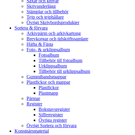
Saxar och knivar
Skrivunderlägg
Stämplar och tillbehör
Tejp och tejphållare
Övrigt Skrivbordsprodukter
Sortera & förvara
Arkivpärm och arkivkartong
Brevkorgar och tidskriftssamlare
Häfta & Fästa
Foto- & urklippsalbum
Fotoalbum
Tillbehör till fotoalbum
Urklippsalbum
Tillbehör till urklippsalbum
Gummibandsmappar
Plastfickor och mappar
Plastfickor
Plastmapp
Pärmar
Register
Bokstavsregister
Sifferregister
Övriga register
Övrigt Sortera och förvara
Konstnärsmaterial