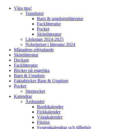
Våra tips!
Topplistor
Barn & ungdomslitteratur
Facklitteratur
Pocket
Skönlitteratur
Läslustan 2024-2025
Nobelpriset i litteratur 2024
Månadens erbjudande
Skönlitteratur
Deckare
Facklitteratur
Böcker på engelska
Barn & Ungdom
Faktaböcker Barn & Ungdom
Pocket
Storpocket
Kalendrar
Årsbundet
Bordskalender
Fickkalender
Väggkalender
Filofax
Systemkalendrar och tillbehör