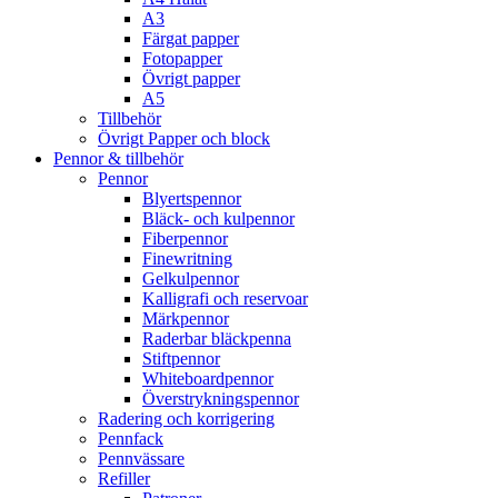
A3
Färgat papper
Fotopapper
Övrigt papper
A5
Tillbehör
Övrigt Papper och block
Pennor & tillbehör
Pennor
Blyertspennor
Bläck- och kulpennor
Fiberpennor
Finewritning
Gelkulpennor
Kalligrafi och reservoar
Märkpennor
Raderbar bläckpenna
Stiftpennor
Whiteboardpennor
Överstrykningspennor
Radering och korrigering
Pennfack
Pennvässare
Refiller