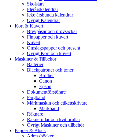
Skolstart
Flerårskalendrar
Icke årsbunda kalendrar
Övrigt Kalendrar
Kort & Kuvert
Brevpåsar och provsäckar
Finpapper och kuvert
Kuvert
Omslagspapper och present
Övrigt Kort och kuvert
Maskiner & Tillbehör
Batterier
Bläckpatroner och toner
Brother
Canon
Epson
Dokumentförstörare
Färgband
Märkmaskin och etikettskrivare
Märkband
Räknare
Räknerullar och kvittorullar
Övrigt Maskiner och tillbehör
Papper & Block
Adressböcker