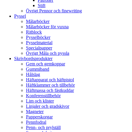
Patroner
Stift
Övrigt Pennor och finewriting
Pyssel
Målarböcker
Målarböcker för vuxna
Ritblock
Pysselböcker
Pysselmaterial
Specialpapper
Övrigt Måla och pyssla
Skrivbordsprodukter
Gem och gemkoppar
Gummiband
Hålslag
Häftapparat och häftpistol
Häftklammer och tillbehör
Häftmassa och fästkuddar
Konferenstillbehör
Lim och klister
Linjaler och gradskivor
Magneter
Papperskorgar
Pennfodral
Penn- och prylställ