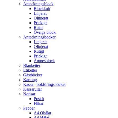
Anteckningsblock
Blockkub
Linjerat
Olinjerat
Prickigt
Rutat
Övriga block
Anteckningsböcker
Linjerat
Olinjerat
Rutigt
Prickigt
Ämnesblock
Blanketter
Etiketter
Gästböcker
Kartong
Kassa-, bokföringsböcker
Kassarullar
Notisar
Post-it
Flikar
Papper
A4 Ohålat
A4 Hålat