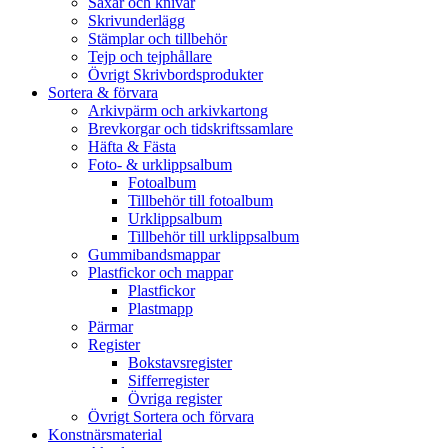
Saxar och knivar
Skrivunderlägg
Stämplar och tillbehör
Tejp och tejphållare
Övrigt Skrivbordsprodukter
Sortera & förvara
Arkivpärm och arkivkartong
Brevkorgar och tidskriftssamlare
Häfta & Fästa
Foto- & urklippsalbum
Fotoalbum
Tillbehör till fotoalbum
Urklippsalbum
Tillbehör till urklippsalbum
Gummibandsmappar
Plastfickor och mappar
Plastfickor
Plastmapp
Pärmar
Register
Bokstavsregister
Sifferregister
Övriga register
Övrigt Sortera och förvara
Konstnärsmaterial